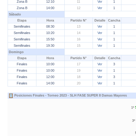
Zona B
12:10
11
Ver
1
Zona B
14:00
12
Ver
1
Sábado
Etapa
Hora
Partido N°
Detalle
Cancha
Semifinales
08:30
13
Ver
1
Semifinales
10:20
14
Ver
1
Semifinales
15:50
16
Ver
1
Semifinales
19:30
15
Ver
1
Domingo
Etapa
Hora
Partido N°
Detalle
Cancha
Finales
10:00
17
Ver
3
Finales
10:00
19
Ver
1
Finales
12:00
18
Ver
3
Finales
14:00
20
Ver
1
Posiciones Finales - Torneo 2023 - SLH FASE SUPER 8 Damas Mayores
1º
3º