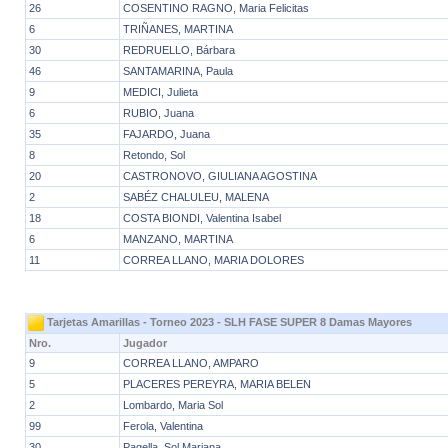
26
COSENTINO RAGNO, Maria Felicitas
6
TRIÑANES, MARTINA
30
REDRUELLO, Bárbara
46
SANTAMARINA, Paula
9
MEDICI, Julieta
6
RUBIO, Juana
35
FAJARDO, Juana
8
Retondo, Sol
20
CASTRONOVO, GIULIANA AGOSTINA
2
SABÉZ CHALULEU, MALENA
18
COSTA BIONDI, Valentina Isabel
6
MANZANO, MARTINA
11
CORREA LLANO, MARIA DOLORES
Tarjetas Amarillas - Torneo 2023 - SLH FASE SUPER 8 Damas Mayores
Nro.
Jugador
9
CORREA LLANO, AMPARO
5
PLACERES PEREYRA, MARIA BELEN
2
Lombardo, Maria Sol
99
Ferola, Valentina
30
Pagella, Sol Mariana