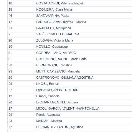
18
COSTA BIONDI, Valentina Isabel
18
NOGUEIRA, Clara Maria
46
SANTAMARINA, Paula
12
FARRUGGIA VALDIVIESO, Marina
21
GRANATTO, Mariquena
2
SABÉZ CHALULEU, MALENA
20
ZULOAGA, Victoria Maria
10
NOVILLO, Guadalupe
9
CORREA LLANO, AMPARO
9
COSENTINO RAGNO, Maria Sofía
20
CERMIGNANI, Ernestina
21
MUTTI CAPIZZANO, Manuela
20
CASTRONOVO, GIULIANA AGOSTINA
29
KNOBL, Emma
27
OVEJERO, AYLIN TRINIDAD
13
Esandi, Candela
20
DICHIARA GENTILI, Bárbara
17
MICOLI GARCIA, VALENTINA ANTONELLA
99
Ferola, Valentina
23
MARIANI, Martina
22
FERNANDEZ FANTINI, Agustina