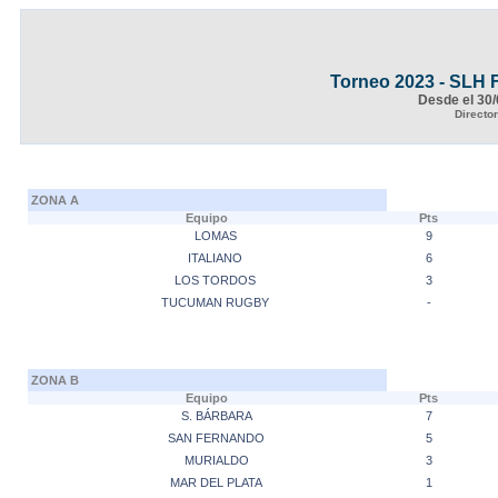
Torneo 2023 - SLH
Desde el 30/
Directo
ZONA A
Equipo
Pts
LOMAS
9
ITALIANO
6
LOS TORDOS
3
TUCUMAN RUGBY
-
ZONA B
Equipo
Pts
S. BÁRBARA
7
SAN FERNANDO
5
MURIALDO
3
MAR DEL PLATA
1