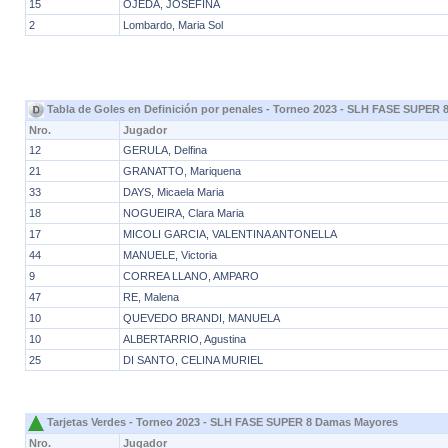
15
OJEDA, JOSEFINA
2
Lombardo, Maria Sol
Tabla de Goles en Definición por penales - Torneo 2023 - SLH FASE SUPER
Nro.
Jugador
12
GERULA, Delfina
21
GRANATTO, Mariquena
33
DAYS, Micaela Maria
18
NOGUEIRA, Clara Maria
17
MICOLI GARCIA, VALENTINA ANTONELLA
44
MANUELE, Victoria
9
CORREA LLANO, AMPARO
47
RE, Malena
10
QUEVEDO BRANDI, MANUELA
10
ALBERTARRIO, Agustina
25
DI SANTO, CELINA MURIEL
Tarjetas Verdes - Torneo 2023 - SLH FASE SUPER 8 Damas Mayores
Nro.
Jugador