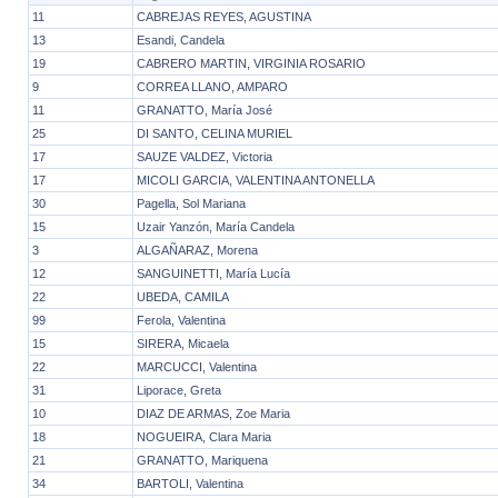
11
CABREJAS REYES, AGUSTINA
13
Esandi, Candela
19
CABRERO MARTIN, VIRGINIA ROSARIO
9
CORREA LLANO, AMPARO
11
GRANATTO, María José
25
DI SANTO, CELINA MURIEL
17
SAUZE VALDEZ, Victoria
17
MICOLI GARCIA, VALENTINA ANTONELLA
30
Pagella, Sol Mariana
15
Uzair Yanzón, María Candela
3
ALGAÑARAZ, Morena
12
SANGUINETTI, María Lucía
22
UBEDA, CAMILA
99
Ferola, Valentina
15
SIRERA, Micaela
22
MARCUCCI, Valentina
31
Liporace, Greta
10
DIAZ DE ARMAS, Zoe Maria
18
NOGUEIRA, Clara Maria
21
GRANATTO, Mariquena
34
BARTOLI, Valentina