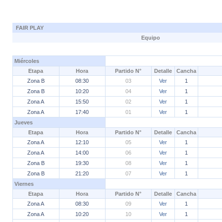
FAIR PLAY
Equipo
Miércoles
Etapa
Hora
Partido N°
Detalle
Cancha
Zona B
08:30
03
Ver
1
Zona B
10:20
04
Ver
1
Zona A
15:50
02
Ver
1
Zona A
17:40
01
Ver
1
Jueves
Etapa
Hora
Partido N°
Detalle
Cancha
Zona A
12:10
05
Ver
1
Zona A
14:00
06
Ver
1
Zona B
19:30
08
Ver
1
Zona B
21:20
07
Ver
1
Viernes
Etapa
Hora
Partido N°
Detalle
Cancha
Zona A
08:30
09
Ver
1
Zona A
10:20
10
Ver
1