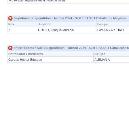
No existen registros en la base de datos
Jugadores Suspendidos - Torneo 2024 - SLH 1 FASE 1 Caballeros Mayores
Nro.
Jugador
Equipo
7
GULLO, Joaquin Marcelo
GIMNASIA Y TIRO
Entrenadores / Aux. Suspendidos - Torneo 2024 - SLH 1 FASE 1 Caballeros 
Entrenador / Auxiliares
Equipo
García, Héctor Eduardo
ALEMAN A