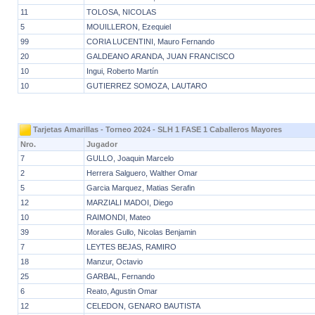
11
TOLOSA, NICOLAS
5
MOUILLERON, Ezequiel
99
CORIA LUCENTINI, Mauro Fernando
20
GALDEANO ARANDA, JUAN FRANCISCO
10
Ingui, Roberto Martín
10
GUTIERREZ SOMOZA, LAUTARO
Tarjetas Amarillas - Torneo 2024 - SLH 1 FASE 1 Caballeros Mayores
Nro.
Jugador
7
GULLO, Joaquin Marcelo
2
Herrera Salguero, Walther Omar
5
Garcia Marquez, Matias Serafin
12
MARZIALI MADOI, Diego
10
RAIMONDI, Mateo
39
Morales Gullo, Nicolas Benjamin
7
LEYTES BEJAS, RAMIRO
18
Manzur, Octavio
25
GARBAL, Fernando
6
Reato, Agustin Omar
12
CELEDON, GENARO BAUTISTA