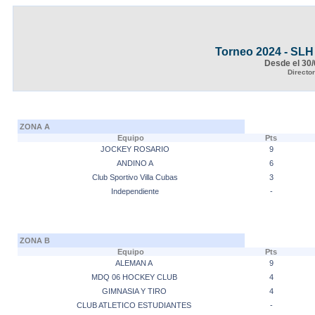
Torneo 2024 - SLH
Desde el 30/
Directo
ZONA A
Equipo
Pts
JOCKEY ROSARIO
9
ANDINO A
6
Club Sportivo Villa Cubas
3
Independiente
-
ZONA B
Equipo
Pts
ALEMAN A
9
MDQ 06 HOCKEY CLUB
4
GIMNASIA Y TIRO
4
CLUB ATLETICO ESTUDIANTES
-