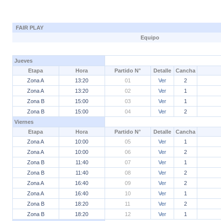
FAIR PLAY
Equipo
Jueves
Etapa
Hora
Partido N°
Detalle
Cancha
Zona A
13:20
01
Ver
2
Zona A
13:20
02
Ver
1
Zona B
15:00
03
Ver
1
Zona B
15:00
04
Ver
2
Viernes
Etapa
Hora
Partido N°
Detalle
Cancha
Zona A
10:00
05
Ver
1
Zona A
10:00
06
Ver
2
Zona B
11:40
07
Ver
1
Zona B
11:40
08
Ver
2
Zona A
16:40
09
Ver
2
Zona A
16:40
10
Ver
1
Zona B
18:20
11
Ver
2
Zona B
18:20
12
Ver
1