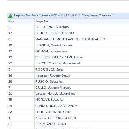
Tarjetas Verdes - Torneo 2024 - SLH 1 FASE 1 Caballeros Mayores
Nro.
Jugador
9
DEL MORAL, Guillermo
17
BRUGGESSER, BAUTISTA
6
MANGANELLI MONTEAVARO, JOAQUIN ALEJO
10
FRANCO, Gonzalo Nicolás
12
GONZALEZ, Faustino
12
CELEDON, GENARO BAUTISTA
22
BECCO CORTEZ, Miguel Angel
5
RODRIGUEZ, Julian
26
Navarro , Roberto Jesus
26
RUSCIO, Sebastian
7
GULLO, Joaquin Marcelo
21
Varales, Horacio Maximiliano
85
MORLAN, Sebastián
24
CIMINO, NICOLAS VICENTE
22
LONGO, Gonzalo Daniel
17
NICITO, CARLOS Francisco
8
PUY, ALVARO TOMAS