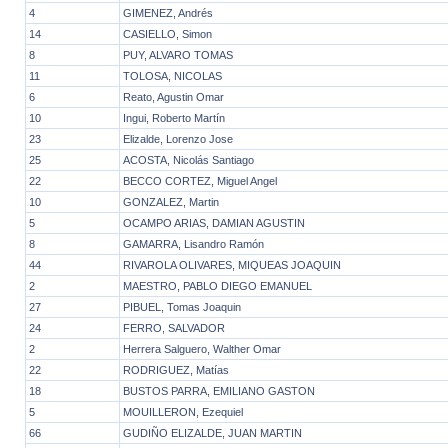
4
GIMENEZ, Andrés
14
CASIELLO, Simon
8
PUY, ALVARO TOMAS
11
TOLOSA, NICOLAS
6
Reato, Agustin Omar
10
Ingui, Roberto Martín
23
Elizalde, Lorenzo Jose
25
ACOSTA, Nicolás Santiago
22
BECCO CORTEZ, Miguel Angel
10
GONZALEZ, Martin
5
OCAMPO ARIAS, DAMIAN AGUSTIN
8
GAMARRA, Lisandro Ramón
44
RIVAROLA OLIVARES, MIQUEAS JOAQUIN
2
MAESTRO, PABLO DIEGO EMANUEL
27
PIBUEL, Tomas Joaquin
24
FERRO, SALVADOR
2
Herrera Salguero, Walther Omar
22
RODRIGUEZ, Matías
18
BUSTOS PARRA, EMILIANO GASTON
5
MOUILLERON, Ezequiel
66
GUDIÑO ELIZALDE, JUAN MARTIN