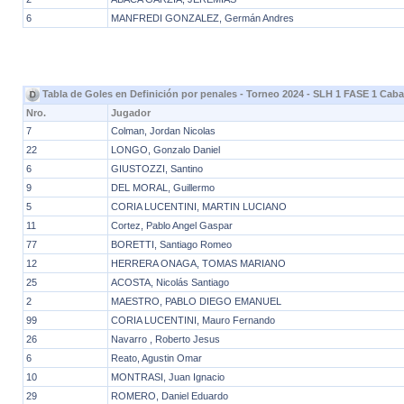
6
MANFREDI GONZALEZ, Germán Andres
Tabla de Goles en Definición por penales - Torneo 2024 - SLH 1 FASE 1 Caba
Nro.
Jugador
7
Colman, Jordan Nicolas
22
LONGO, Gonzalo Daniel
6
GIUSTOZZI, Santino
9
DEL MORAL, Guillermo
5
CORIA LUCENTINI, MARTIN LUCIANO
11
Cortez, Pablo Angel Gaspar
77
BORETTI, Santiago Romeo
12
HERRERA ONAGA, TOMAS MARIANO
25
ACOSTA, Nicolás Santiago
2
MAESTRO, PABLO DIEGO EMANUEL
99
CORIA LUCENTINI, Mauro Fernando
26
Navarro , Roberto Jesus
6
Reato, Agustin Omar
10
MONTRASI, Juan Ignacio
29
ROMERO, Daniel Eduardo