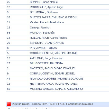
25
BONNIN, Lucas Nahuel
12
RODRIGUEZ, Agustin Angel
9
DEL MORAL, Guillermo
18
BUSTOS PARRA, EMILIANO GASTON
21
Varales, Horacio Maximiliano
13
Quiroga, Ramiro
85
MORLAN, Sebastián
14
ROLDAN ANCE, Carlos Andres
20
ESPOSITO, JUAN IGNACIO
8
PUY, ALVARO TOMAS
5
CORIA LUCENTINI, MARTIN LUCIANO
17
AMELONG, Jorge Francisco
17
BRUGGESSER, BAUTISTA
2
MAESTRO, PABLO DIEGO EMANUEL
9
CORIA LUCENTINI, EDGAR LEONEL
44
RIVAROLA OLIVARES, MIQUEAS JOAQUIN
12
HERRERA ONAGA, TOMAS MARIANO
55
MORENO VARGAS, IGNACIO ALEJANDRO
Tarjetas Rojas - Torneo 2024 - SLH 1 FASE 1 Caballeros Mayores