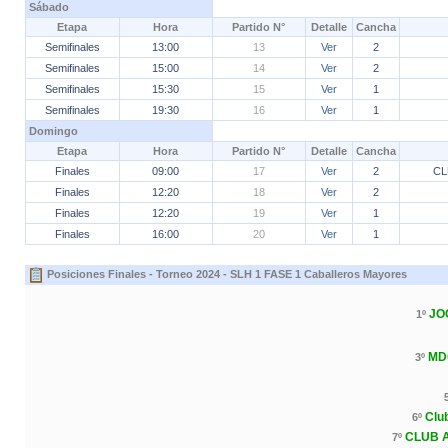
Sábado
Etapa
Hora
Partido N°
Detalle
Cancha
Semifinales
13:00
13
Ver
2
Semifinales
15:00
14
Ver
2
Semifinales
15:30
15
Ver
1
Semifinales
19:30
16
Ver
1
Domingo
Etapa
Hora
Partido N°
Detalle
Cancha
Finales
09:00
17
Ver
2
CL
Finales
12:20
18
Ver
2
Finales
12:20
19
Ver
1
Finales
16:00
20
Ver
1
Posiciones Finales - Torneo 2024 - SLH 1 FASE 1 Caballeros Mayores
JO
1º
MD
3º
Club
6º
CLUB 
7º