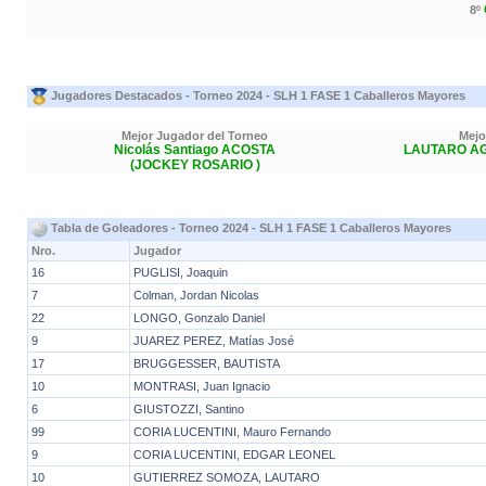
8º
Jugadores Destacados - Torneo 2024 - SLH 1 FASE 1 Caballeros Mayores
Mejor Jugador del Torneo
Mejo
Nicolás Santiago ACOSTA
LAUTARO A
(JOCKEY ROSARIO )
Tabla de Goleadores - Torneo 2024 - SLH 1 FASE 1 Caballeros Mayores
Nro.
Jugador
16
PUGLISI, Joaquin
7
Colman, Jordan Nicolas
22
LONGO, Gonzalo Daniel
9
JUAREZ PEREZ, Matías José
17
BRUGGESSER, BAUTISTA
10
MONTRASI, Juan Ignacio
6
GIUSTOZZI, Santino
99
CORIA LUCENTINI, Mauro Fernando
9
CORIA LUCENTINI, EDGAR LEONEL
10
GUTIERREZ SOMOZA, LAUTARO