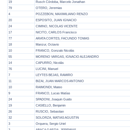
19
Rusch Córdoba, Marcelo Jonathan
79
OTERO, Jeremias
4
POZZEBON, MAXIMILIANO RENZO
20
ESPOSITO, JUAN IGNACIO
24
CIMINO, NICOLAS VICENTE
17
NICITO, CARLOS Francisco
77
ARATA CORTES, FACUNDO TOMAS
18
Manzur, Octavio
10
FRANCO, Gonzalo Nicolás
55
MORENO VARGAS, IGNACIO ALEJANDRO
14
CAPURRO, Nicolás
76
LUCINI, Manuel
7
LEYTES BEJAS, RAMIRO
11
BIZAI, JUAN MARCOS ANTONIO
10
RAIMONDI, Mateo
9
FRANCO, Lucas Matías
24
SPADONI, Joaquin Guido
19
CASIELLO, Benjamin
26
RUSCIO, Sebastian
32
SOLORZA, MATIAS AGUSTIN
3
Orquera, Sergio Uriel
2
ABACA GARZIA, JEREMIAS