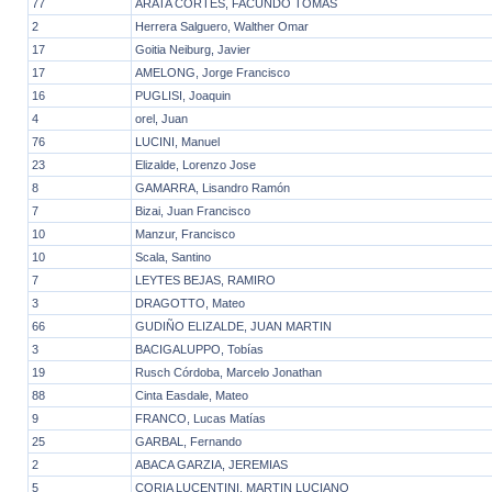
77
ARATA CORTES, FACUNDO TOMAS
2
Herrera Salguero, Walther Omar
17
Goitia Neiburg, Javier
17
AMELONG, Jorge Francisco
16
PUGLISI, Joaquin
4
orel, Juan
76
LUCINI, Manuel
23
Elizalde, Lorenzo Jose
8
GAMARRA, Lisandro Ramón
7
Bizai, Juan Francisco
10
Manzur, Francisco
10
Scala, Santino
7
LEYTES BEJAS, RAMIRO
3
DRAGOTTO, Mateo
66
GUDIÑO ELIZALDE, JUAN MARTIN
3
BACIGALUPPO, Tobías
19
Rusch Córdoba, Marcelo Jonathan
88
Cinta Easdale, Mateo
9
FRANCO, Lucas Matías
25
GARBAL, Fernando
2
ABACA GARZIA, JEREMIAS
5
CORIA LUCENTINI, MARTIN LUCIANO