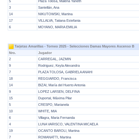
5
Plaza Tolosa, Malena Yaneth
3
Santellán, Ana
14
NIKUTOWSKI, Martina
17
VILLALVA, Tatiana Estefania
6
MOYANO, MARIA EMILIA
Tarjetas Amarillas - Torneo 2025 - Selecciones Damas Mayores Ascenso B
Nro.
Jugador
2
CARREGAL, JAZMIN
9
Rodriguez, Keyla Alexandra
7
PLAZA TOLOSA, GABRIELA ANAHI
18
REGGIARDO, Francisca
14
BIZAI, María del Huerto Antonia
9
LOPEZ LARSEN, DELFINA
15
Duportal, Máxima Pilar
5
CRESPO, Marianela
10
WHITE, MIA
6
Villagra, Maria Fernanda
4
LUNA VARISCO, VALENTINA MICAELA
19
OCANTO BAROLI, Martina
7
ROMANATTI, Martina