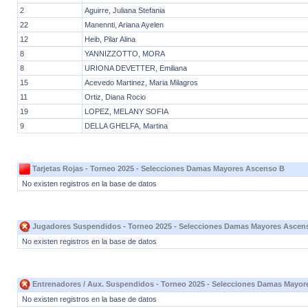
2
Aguirre, Juliana Stefania
22
Manennti, Ariana Ayelen
12
Heib, Pilar Alina
8
YANNIZZOTTO, MORA
8
URIONA DEVETTER, Emiliana
15
Acevedo Martinez, Maria Milagros
11
Ortiz, Diana Rocio
19
LOPEZ, MELANY SOFIA
9
DELLA GHELFA, Martina
Tarjetas Rojas - Torneo 2025 - Selecciones Damas Mayores Ascenso B
No existen registros en la base de datos
Jugadores Suspendidos - Torneo 2025 - Selecciones Damas Mayores Ascen
No existen registros en la base de datos
Entrenadores / Aux. Suspendidos - Torneo 2025 - Selecciones Damas Mayo
No existen registros en la base de datos