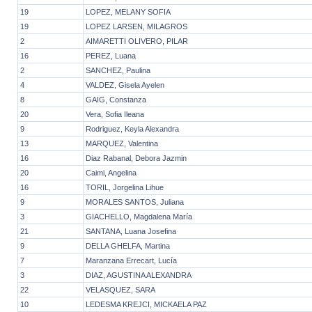
19
LOPEZ, MELANY SOFIA
19
LOPEZ LARSEN, MILAGROS
2
AIMARETTI OLIVERO, PILAR
16
PEREZ, Luana
2
SANCHEZ, Paulina
4
VALDEZ, Gisela Ayelen
8
GAIG, Constanza
20
Vera, Sofia Ileana
9
Rodriguez, Keyla Alexandra
13
MARQUEZ, Valentina
16
Diaz Rabanal, Debora Jazmin
20
Caimi, Angelina
16
TORIL, Jorgelina Lihue
9
MORALES SANTOS, Juliana
3
GIACHELLO, Magdalena María
21
SANTANA, Luana Josefina
9
DELLA GHELFA, Martina
7
Maranzana Errecart, Lucía
3
DIAZ, AGUSTINA ALEXANDRA
22
VELASQUEZ, SARA
10
LEDESMA KREJCI, MICKAELA PAZ