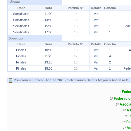
Sábado
Etapa
Hora
Partido N°
Detalle
Cancha
Semifinales
11:00
14
Ver
1
Semifinales
13:00
13
Ver
1
Semifinales
15:00
15
Ver
1
Fede
Semifinales
17:00
16
Ver
1
Domingo
Etapa
Hora
Partido N°
Detalle
Cancha
Finales
10:00
19
Ver
1
A
Finales
11:20
17
Ver
4
Finales
13:10
18
Ver
2
Finales
15:30
20
Ver
1
Fede
Posiciones Finales - Torneo 2025 - Selecciones Damas Mayores Ascenso B
Feder
1º
Federacio
2º
Asocia
3º
As
4º
F
5º
Fe
6º
As
7º