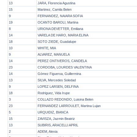
13
JARA, Florencia Agustina
15
Martinez, Camila Belen
9
FERNANDEZ, NAIARA SOFIA
19
OCANTO BAROLI, Martina
8
URIONA DEVETTER, Emiliana
14
VARELA DE HARO, MARIA ELINA
18
SOTO ZIEDE, Guadalupe
10
WHITE, MIA
9
ALVAREZ, MANUELA
14
PEREZ ONTIVEROS, CANDELA
23
CORDOBA, LOURDES VALENTINA
14
Gómez Figueroa, Guillermina
13
SILVA, Mercedes Soledad
9
LOPEZ LARSEN, DELFINA
18
Rodriguez, Vida Irupe
3
COLLAZO REDONDO, Luisina Belen
23
FERNANDEZ LARROULET, Martina Lujan
5
URQUIDIZ, BIANCA
15
ZAVISZA, Jazmin Beatriz
13
SUBIRIS, ARACELLI APRIL
2
ADEM, Alexia