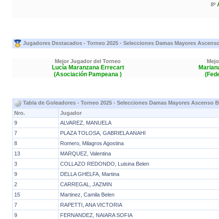
8º
Jugadores Destacados - Torneo 2025 - Selecciones Damas Mayores Ascens
Mejor Jugador del Torneo
Mejo
Lucía Maranzana Errecart
Marian
(Asociación Pampeana )
(Fed
Tabla de Goleadores - Torneo 2025 - Selecciones Damas Mayores Ascenso B
Nro.
Jugador
9
ALVAREZ, MANUELA
7
PLAZA TOLOSA, GABRIELA ANAHI
8
Romero, Milagros Agostina
13
MARQUEZ, Valentina
3
COLLAZO REDONDO, Luisina Belen
9
DELLA GHELFA, Martina
2
CARREGAL, JAZMIN
15
Martinez, Camila Belen
7
RAPETTI, ANA VICTORIA
9
FERNANDEZ, NAIARA SOFIA