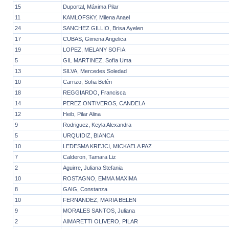
15
Duportal, Máxima Pilar
11
KAMLOFSKY, Milena Anael
24
SANCHEZ GILLIO, Brisa Ayelen
17
CUBAS, Gimena Angelica
19
LOPEZ, MELANY SOFIA
5
GIL MARTINEZ, Sofía Uma
13
SILVA, Mercedes Soledad
10
Carrizo, Sofia Belén
18
REGGIARDO, Francisca
14
PEREZ ONTIVEROS, CANDELA
12
Heib, Pilar Alina
9
Rodriguez, Keyla Alexandra
5
URQUIDIZ, BIANCA
10
LEDESMA KREJCI, MICKAELA PAZ
7
Calderon, Tamara Liz
2
Aguirre, Juliana Stefania
10
ROSTAGNO, EMMA MAXIMA
8
GAIG, Constanza
10
FERNANDEZ, MARIA BELEN
9
MORALES SANTOS, Juliana
2
AIMARETTI OLIVERO, PILAR