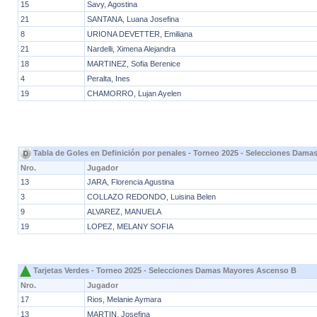
15
Savy, Agostina
21
SANTANA, Luana Josefina
8
URIONA DEVETTER, Emiliana
21
Nardelli, Ximena Alejandra
18
MARTINEZ, Sofia Berenice
4
Peralta, Ines
19
CHAMORRO, Lujan Ayelen
Tabla de Goles en Definición por penales - Torneo 2025 - Selecciones Dam
Nro.
Jugador
13
JARA, Florencia Agustina
3
COLLAZO REDONDO, Luisina Belen
9
ALVAREZ, MANUELA
19
LOPEZ, MELANY SOFIA
Tarjetas Verdes - Torneo 2025 - Selecciones Damas Mayores Ascenso B
Nro.
Jugador
17
Rios, Melanie Aymara
13
MARTIN, Josefina