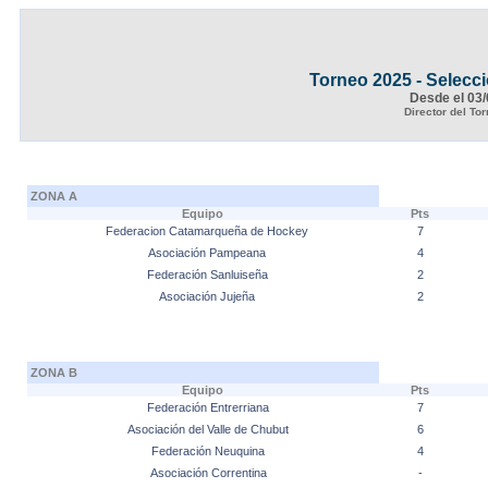
Torneo 2025 - Selec
Desde el 03/
Director del T
ZONA A
Equipo
Pts
Federacion Catamarqueña de Hockey
7
Asociación Pampeana
4
Federación Sanluiseña
2
Asociación Jujeña
2
ZONA B
Equipo
Pts
Federación Entrerriana
7
Asociación del Valle de Chubut
6
Federación Neuquina
4
Asociación Correntina
-