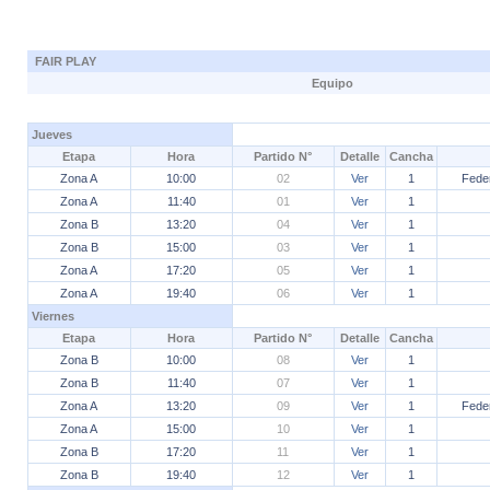
FAIR PLAY
Equipo
Jueves
Etapa
Hora
Partido N°
Detalle
Cancha
Zona A
10:00
02
Ver
1
Fede
Zona A
11:40
01
Ver
1
Zona B
13:20
04
Ver
1
Zona B
15:00
03
Ver
1
Zona A
17:20
05
Ver
1
Zona A
19:40
06
Ver
1
Viernes
Etapa
Hora
Partido N°
Detalle
Cancha
Zona B
10:00
08
Ver
1
Zona B
11:40
07
Ver
1
Zona A
13:20
09
Ver
1
Fede
Zona A
15:00
10
Ver
1
Zona B
17:20
11
Ver
1
Zona B
19:40
12
Ver
1