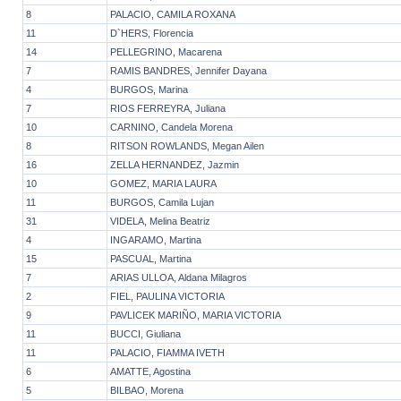
8
PALACIO, CAMILA ROXANA
11
D`HERS, Florencia
14
PELLEGRINO, Macarena
7
RAMIS BANDRES, Jennifer Dayana
4
BURGOS, Marina
7
RIOS FERREYRA, Juliana
10
CARNINO, Candela Morena
8
RITSON ROWLANDS, Megan Ailen
16
ZELLA HERNANDEZ, Jazmin
10
GOMEZ, MARIA LAURA
11
BURGOS, Camila Lujan
31
VIDELA, Melina Beatriz
4
INGARAMO, Martina
15
PASCUAL, Martina
7
ARIAS ULLOA, Aldana Milagros
2
FIEL, PAULINA VICTORIA
9
PAVLICEK MARIÑO, MARIA VICTORIA
11
BUCCI, Giuliana
11
PALACIO, FIAMMA IVETH
6
AMATTE, Agostina
5
BILBAO, Morena