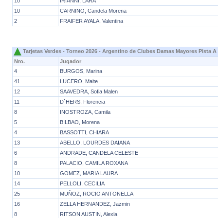
10
IRIANNI, LARA
10
CARNINO, Candela Morena
2
FRAIFER AYALA, Valentina
Tarjetas Verdes - Torneo 2026 - Argentino de Clubes Damas Mayores Pista A
Nro.
Jugador
4
BURGOS, Marina
41
LUCERO, Maite
12
SAAVEDRA, Sofia Malen
11
D`HERS, Florencia
8
INOSTROZA, Camila
5
BILBAO, Morena
4
BASSOTTI, CHIARA
13
ABELLO, LOURDES DAIANA
6
ANDRADE, CANDELA CELESTE
8
PALACIO, CAMILA ROXANA
10
GOMEZ, MARIA LAURA
14
PELLOLI, CECILIA
25
MUÑOZ, ROCIO ANTONELLA
16
ZELLA HERNANDEZ, Jazmin
8
RITSON AUSTIN, Alexia