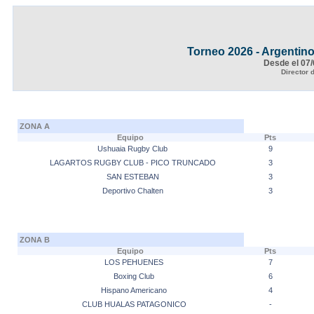
Torneo 2026 - Argentin
Desde el 07/
Director 
ZONA A
Equipo
Pts
Ushuaia Rugby Club
9
LAGARTOS RUGBY CLUB - PICO TRUNCADO
3
SAN ESTEBAN
3
Deportivo Chalten
3
ZONA B
Equipo
Pts
LOS PEHUENES
7
Boxing Club
6
Hispano Americano
4
CLUB HUALAS PATAGONICO
-