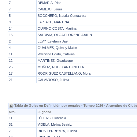
7
DEMARIA, Pilar
7
CAMEJO, Laura
5
BOCCHERO, Natalia Constanza
9
LAPLACE, MARTINA
14
QUIRNO COSTA, Martina
16
SALDIVIA, OLGA FLORENCIA AILIN
2
LEVY, Estefania Jael
4
GUALMES, Quimey Malen
11
Valeriano Ligato, Catalina
12
MARTINEZ, Guadalupe
25
MUÑOZ, ROCIO ANTONELLA
17
RODRIGUEZ CASTELLANO, Mora
21
CALVAROSO, Julieta
Tabla de Goles en Definición por penales - Torneo 2026 - Argentino de Clu
Nro.
Jugador
11
D`HERS, Florencia
31
VIDELA, Melina Beatriz
7
RIOS FERREYRA, Juliana