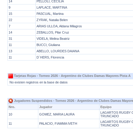
14
PELLOLI, CECILIA
9
LAPLACE, MARTINA
15
PASCUAL, Martina
22
ZYRAK, Natalia Belen
7
ARIAS ULLOA, Aldana Milagros
14
ZEBALLOS, Pilar Cruz
31
VIDELA, Melina Beatriz
11
BUCCI, Giuliana
13
ABELLO, LOURDES DAIANA
11
D`HERS, Florencia
Tarjetas Rojas - Torneo 2026 - Argentino de Clubes Damas Mayores Pista A
No existen registros en la base de datos
Jugadores Suspendidos - Torneo 2026 - Argentino de Clubes Damas Mayore
Nro.
Jugador
Equipo
LAGARTOS RUGBY C
10
GOMEZ, MARIA LAURA
TRUNCADO
LAGARTOS RUGBY C
11
PALACIO, FIAMMA IVETH
TRUNCADO