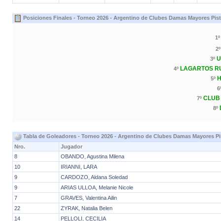
Posiciones Finales - Torneo 2026 - Argentino de Clubes Damas Mayores Pist
1
2
U
3º
LAGARTOS RU
4º
H
5º
6
CLUB
7º
8º
Tabla de Goleadores - Torneo 2026 - Argentino de Clubes Damas Mayores Pi
Nro.
Jugador
8
OBANDO, Agustina Milena
10
IRIANNI, LARA
9
CARDOZO, Aldana Soledad
9
ARIAS ULLOA, Melanie Nicole
7
GRAVES, Valentina Ailin
22
ZYRAK, Natalia Belen
14
PELLOLI, CECILIA