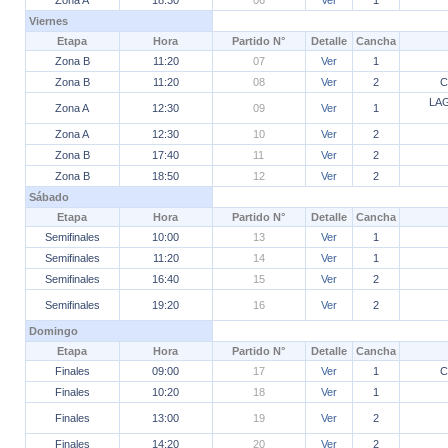
Zona A
18:30
06
Ver
1
Viernes
Etapa
Hora
Partido N°
Detalle
Cancha
Zona B
11:20
07
Ver
1
Zona B
11:20
08
Ver
2
C
LA
Zona A
12:30
09
Ver
1
Zona A
12:30
10
Ver
2
Zona B
17:40
11
Ver
2
Zona B
18:50
12
Ver
2
Sábado
Etapa
Hora
Partido N°
Detalle
Cancha
Semifinales
10:00
13
Ver
1
Semifinales
11:20
14
Ver
1
Semifinales
16:40
15
Ver
2
Semifinales
19:20
16
Ver
2
Domingo
Etapa
Hora
Partido N°
Detalle
Cancha
Finales
09:00
17
Ver
1
C
Finales
10:20
18
Ver
1
Finales
13:00
19
Ver
2
Finales
14:20
20
Ver
2