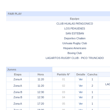
FAIR PLAY
Equipo
CLUB HUALAS PATAGONICO
LOS PEHUENES
SAN ESTEBAN
Deportivo Chalten
Ushuaia Rugby Club
Hispano Americano
Boxing Club
LAGARTOS RUGBY CLUB - PICO TRUNCADO
Jueves
Etapa
Hora
Partido N°
Detalle
Cancha
Zona A
11:20
01
Ver
1
LA
Zona A
11:20
02
Ver
2
Zona B
12:30
03
Ver
1
Zona B
12:30
04
Ver
2
Zona A
17:20
05
Ver
1