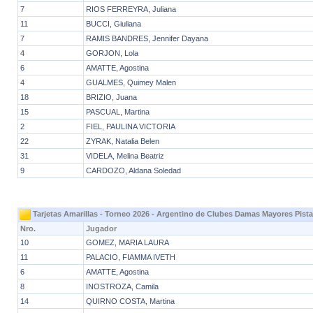
7
RIOS FERREYRA, Juliana
11
BUCCI, Giuliana
7
RAMIS BANDRES, Jennifer Dayana
4
GORJON, Lola
6
AMATTE, Agostina
4
GUALMES, Quimey Malen
18
BRIZIO, Juana
15
PASCUAL, Martina
2
FIEL, PAULINA VICTORIA
22
ZYRAK, Natalia Belen
31
VIDELA, Melina Beatriz
9
CARDOZO, Aldana Soledad
Tarjetas Amarillas - Torneo 2026 - Argentino de Clubes Damas Mayores Pista
Nro.
Jugador
10
GOMEZ, MARIA LAURA
11
PALACIO, FIAMMA IVETH
6
AMATTE, Agostina
8
INOSTROZA, Camila
14
QUIRNO COSTA, Martina