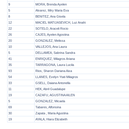
9
MORA, Brenda Ayelen
5
Alvarez, Miry Maria Eva
8
BENITEZ, Ana Gisela
12
MACIEL MATIJASEVICH, Luz Anahi
22
SOTELO, Araceli Rocio
26
CAJES, Ayelen Agostina
20
GONZALEZ, Melissa
10
VALLEJOS, Ana Laura
5
DELLAMEA, Sabrina Sandra
41
ENRIQUEZ, Milagros Ariana
35
TARRAGONA, Laura Lucila
93
Rios, Sharon Dariana Aixa
54
LLANES, Evelyn Ytati Milagros
33
GSELL, Daiana Antonella
11
HEK, Abril Guadalupe
19
CAZAFU, AGUSTINA AILEN
5
GONZALEZ, Micaela
69
Tabares, Alfonsina
30
Zapata , Maria Agustina
19
AYALA, Hiara Elizabeth