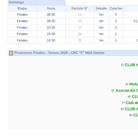
Domingo
Etapa
Hora
Partido N°
Detalle
Cancha
Finales
08:30
21
Ver
3
Finales
08:30
22
Ver
2
CL
Finales
10:30
23
Ver
2
Finales
10:30
24
Ver
1
Finales
14:30
25
Ver
1
Posiciones Finales - Torneo 2026 - CRC "F" NEA Damas
CLUB 
1º
PAR
4º
Asociación C
5º
CL
6º
Club d
7º
CLUB 
8º
CL
9º