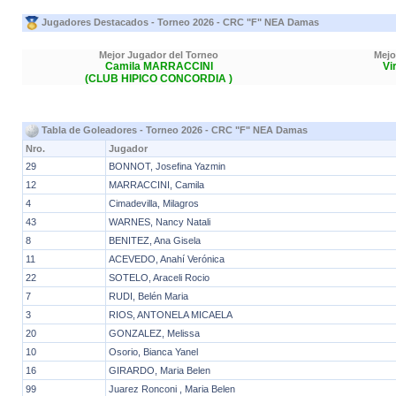
Jugadores Destacados - Torneo 2026 - CRC "F" NEA Damas
Mejor Jugador del Torneo
Mejo
Camila MARRACCINI
Vi
(CLUB HIPICO CONCORDIA )
Tabla de Goleadores - Torneo 2026 - CRC "F" NEA Damas
Nro.
Jugador
29
BONNOT, Josefina Yazmin
12
MARRACCINI, Camila
4
Cimadevilla, Milagros
43
WARNES, Nancy Natali
8
BENITEZ, Ana Gisela
11
ACEVEDO, Anahí Verónica
22
SOTELO, Araceli Rocio
7
RUDI, Belén Maria
3
RIOS, ANTONELA MICAELA
20
GONZALEZ, Melissa
10
Osorio, Bianca Yanel
16
GIRARDO, Maria Belen
99
Juarez Ronconi , Maria Belen