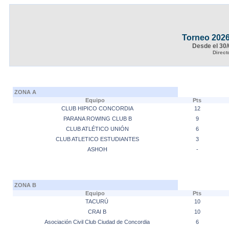
Torneo 202
Desde el 30/
Direct
ZONA A
Equipo
Pts
CLUB HIPICO CONCORDIA
12
PARANA ROWING CLUB B
9
CLUB ATLÉTICO UNIÓN
6
CLUB ATLETICO ESTUDIANTES
3
ASHOH
-
ZONA B
Equipo
Pts
TACURÚ
10
CRAI B
10
Asociación Civil Club Ciudad de Concordia
6