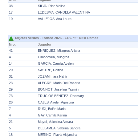
38
SILVA, Pilar Melina
17
LEDESMA, CANDELA VALENTINA
10
VALLEJOS, Ana Laura
Tarjetas Verdes - Torneo 2026 - CRC "F" NEA Damas
Nro.
Jugador
41
ENRIQUEZ, Milagros Ariana
4
Cimadevilla, Milagros
14
GARCIA, Camila Ayelen
20
SASTRE, Delfina
31
JOZAMI, Iara Nahir
23
ALEGRE, Maria Del Rosario
29
BONNOT, Josefina Yazmin
73
TRUCIOS BENITEZ, Rosmary
26
CAJES, Ayelen Agostina
7
RUDI, Belén Maria
4
GAY, Camila Karina
21
Mayol, Valentina Aimara
5
DELLAMEA, Sabrina Sandra
18
MERINO, Flavia Alejandra