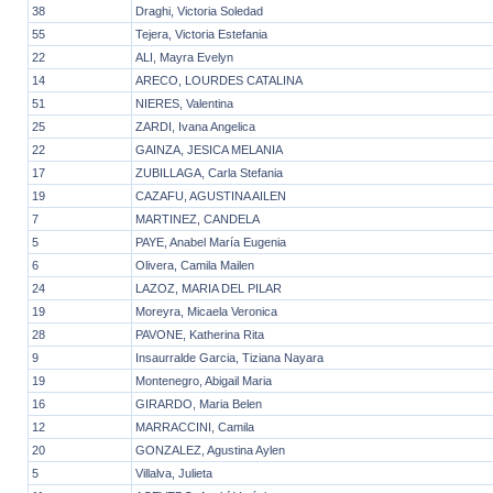
38
Draghi, Victoria Soledad
55
Tejera, Victoria Estefania
22
ALI, Mayra Evelyn
14
ARECO, LOURDES CATALINA
51
NIERES, Valentina
25
ZARDI, Ivana Angelica
22
GAINZA, JESICA MELANIA
17
ZUBILLAGA, Carla Stefania
19
CAZAFU, AGUSTINA AILEN
7
MARTINEZ, CANDELA
5
PAYE, Anabel María Eugenia
6
Olivera, Camila Mailen
24
LAZOZ, MARIA DEL PILAR
19
Moreyra, Micaela Veronica
28
PAVONE, Katherina Rita
9
Insaurralde Garcia, Tiziana Nayara
19
Montenegro, Abigail Maria
16
GIRARDO, Maria Belen
12
MARRACCINI, Camila
20
GONZALEZ, Agustina Aylen
5
Villalva, Julieta