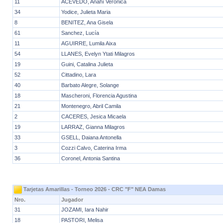
11
ACEVEDO, Anahí Verónica
34
Yodice, Julieta Maria
8
BENITEZ, Ana Gisela
61
Sanchez, Lucía
11
AGUIRRE, Lumila Aixa
54
LLANES, Evelyn Ytati Milagros
19
Guini, Catalina Julieta
52
Cittadino, Lara
40
Barbato Alegre, Solange
18
Mascheroni, Florencia Agustina
21
Montenegro, Abril Camila
2
CACERES, Jesica Micaela
19
LARRAZ, Gianna Milagros
33
GSELL, Daiana Antonella
3
Cozzi Calvo, Caterina Irma
36
Coronel, Antonia Santina
Tarjetas Amarillas - Torneo 2026 - CRC "F" NEA Damas
Nro.
Jugador
31
JOZAMI, Iara Nahir
18
PASTORI, Melisa