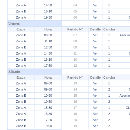
Zona A
14:30
04
Ver
1
Zona B
16:10
05
Ver
1
Zona A
19:30
06
Ver
1
Viernes
Etapa
Hora
Partido N°
Detalle
Cancha
Zona B
09:30
07
Ver
1
Asociac
Zona A
11:10
08
Ver
1
Zona B
12:50
09
Ver
1
Zona A
14:30
11
Ver
1
Zona B
16:10
10
Ver
1
Zona A
17:50
12
Ver
1
Sábado
Etapa
Hora
Partido N°
Detalle
Cancha
Zona A
09:00
13
Ver
1
Zona A
09:00
14
Ver
2
Zona B
10:50
15
Ver
1
Asociac
Zona B
10:50
16
Ver
2
Zona A
15:30
17
Ver
1
CL
Zona A
15:30
18
Ver
2
Zona B
17:20
20
Ver
2
Zona B
19:00
19
Ver
2