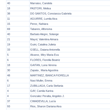
40
Marraiso, Candela
18
PASTORI, Melisa
38
DO SANTOS, Constanza Gabriela
11
AGUIRRE, Lumila Aixa
15
Perez, Nahiara
69
Tabares, Alfonsina
40
Barbato Alegre, Solange
21
Mayol, Valentina Aimara
19
Guini, Catalina Julieta
33
GSELL, Daiana Antonella
5
Alvarez, Miry Maria Eva
6
FLORES, Fiorella Beatriz
18
GAITAN, Luna Verena
30
Zapata , Maria Agustina
48
MARTINEZ, BIANCA FIORELLA
6
Nasi Muller, Emma
17
ZUBILLAGA, Carla Stefania
4
GAY, Camila Karina
4
Gonzalez Peralta, Angeles J.
37
CIMADEVILLA, Lucía
93
Rios, Sharon Dariana Aixa