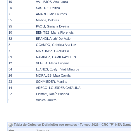
10
VALLEJOS, Ana Laura
20
SASTRE, Delfina
7
AMARO, Mia Lourdes
35
Medina, Dolores
95
PAOLI, Giuliana Evelina
10
BENITEZ, María Florencia
32
BRANDI, Anahí Del Valle
8
OCAMPO, Gabriela Ana Luz
7
MARTINEZ, CANDELA
69
RAMIREZ, CAMILA AYELEN
12
VEGLIA, Maria Eugenia
54
LLANES, Evelyn Ytati Milagros
26
MORALES, Maia Camila
23
SCHMIEDER, Martina
14
ARECO, LOURDES CATALINA
22
Flematti, Rocío Susana
5
Villalva, Julieta
Tabla de Goles en Definición por penales - Torneo 2026 - CRC "F" NEA Dam
Nro.
Jugador