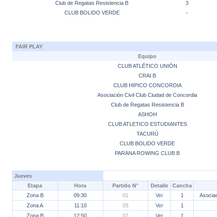
Club de Regatas Resistencia B
3
CLUB BOLIDO VERDE
-
FAIR PLAY
Equipo
CLUB ATLÉTICO UNIÓN
CRAI B
CLUB HIPICO CONCORDIA
Asociación Civil Club Ciudad de Concordia
Club de Regatas Resistencia B
ASHOH
CLUB ATLETICO ESTUDIANTES
TACURÚ
CLUB BOLIDO VERDE
PARANA ROWING CLUB B
Jueves
Etapa
Hora
Partido N°
Detalle
Cancha
Zona B
09:30
01
Ver
1
Asociac
Zona A
11:10
03
Ver
1
Zona B
12:50
02
Ver
1