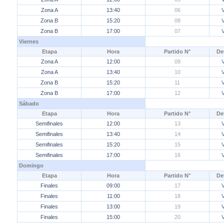
Zona A
13:40
06
Zona B
15:20
08
Zona B
17:00
07
Viernes
Etapa
Hora
Partido N°
De
Zona A
12:00
09
Zona A
13:40
10
Zona B
15:20
11
Zona B
17:00
12
Sábado
Etapa
Hora
Partido N°
De
Semifinales
12:00
13
Semifinales
13:40
14
Semifinales
15:20
15
Semifinales
17:00
16
Domingo
Etapa
Hora
Partido N°
De
Finales
09:00
17
Finales
11:00
18
Finales
13:00
19
Finales
15:00
20