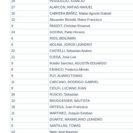
29
PERSOGLIO, IGNACIO
27
ALARCON, MATIAS NAHUEL
16
CABRERA IBAÑEZ, Matias Agustin Gabriel
12
Alexander Bertoldi, Mateo Francisco
9
PASSOT, Christian Emanuel
24
GODINA, Pablo Horacio
6
RIOS, BENJAMIN
6
MOLINA, JORGE LEANDRO
22
CASTELLI, Sebastian Andres
21
OJEDA, José Luis
9
Rubiño Sanchez, AGUSTÍN EDUARDO
9
FRANCO, Federico Alfredo
8
PUY, ALVARO TOMAS
11
CARCANO, RODRIGO GABRIEL
8
CIOLFI, LUCIANO JUAN
26
RUSCIO, Sebastian
10
BRUGGESSER, BAUTISTA
18
ORTEGA, Juan Francisco
11
MARTINEZ, Joaquín Esteban
9
DUARTE, MAXIMILIANO LEANDRO
5
SANTILLAN, TOMAS
14
Nieto, Axel Mauricio