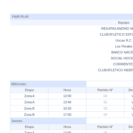
FAIR PLAY
Equipo
REGATAS ANDINO 
CLUB ATLETICO EST
Uncas R.C.
Los Perales
BANCO NACI
SOCIAL HOCK
CORRIENTE
CLUB ATLETICO INDE
Miércoles
Etapa
Hora
Partido N°
De
Zona A
12:00
02
Zona A
13:40
01
Zona B
15:20
03
Zona B
17:00
04
Jueves
Etapa
Hora
Partido N°
De
Zona A
12:00
05