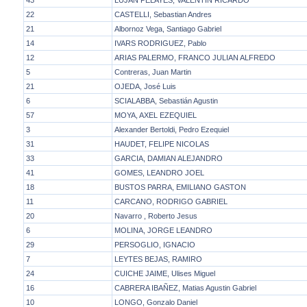
43
LUJAN PELAYES, VALENTIN RICARDO
22
CASTELLI, Sebastian Andres
21
Albornoz Vega, Santiago Gabriel
14
IVARS RODRIGUEZ, Pablo
12
ARIAS PALERMO, FRANCO JULIAN ALFREDO
5
Contreras, Juan Martin
21
OJEDA, José Luis
6
SCIALABBA, Sebastián Agustin
57
MOYA, AXEL EZEQUIEL
3
Alexander Bertoldi, Pedro Ezequiel
31
HAUDET, FELIPE NICOLAS
33
GARCIA, DAMIAN ALEJANDRO
41
GOMES, LEANDRO JOEL
18
BUSTOS PARRA, EMILIANO GASTON
11
CARCANO, RODRIGO GABRIEL
20
Navarro , Roberto Jesus
6
MOLINA, JORGE LEANDRO
29
PERSOGLIO, IGNACIO
7
LEYTES BEJAS, RAMIRO
24
CUICHE JAIME, Ulises Miguel
16
CABRERA IBAÑEZ, Matias Agustin Gabriel
10
LONGO, Gonzalo Daniel