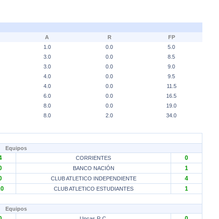
A
R
FP
1.0
0.0
5.0
3.0
0.0
8.5
3.0
0.0
9.0
4.0
0.0
9.5
4.0
0.0
11.5
6.0
0.0
16.5
8.0
0.0
19.0
8.0
2.0
34.0
Equipos
4
0
CORRIENTES
0
1
BANCO NACIÓN
0
4
CLUB ATLETICO INDEPENDIENTE
10
1
CLUB ATLETICO ESTUDIANTES
Equipos
0
0
Uncas R.C.