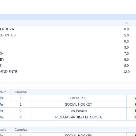
V
MENDOZA
6.0
UDIANTES
5.0
6.0
3.0
ÓN
7.0
EY
9.0
S
6.0
PENDIENTE
12.0
talle
Cancha
Ver
1
Uncas R.C.
Ver
1
SOCIAL HOCKEY
Ver
1
Los Perales
Ver
1
REGATAS ANDINO MENDOZA
talle
Cancha
Ver
1
SOCIAL HOCKEY