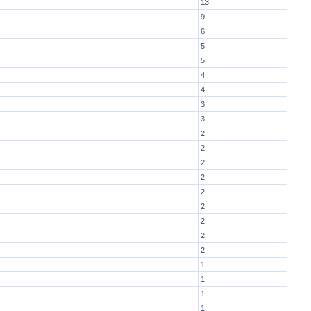
13
9
6
5
5
4
4
3
3
2
2
2
2
2
2
2
2
2
1
1
1
1