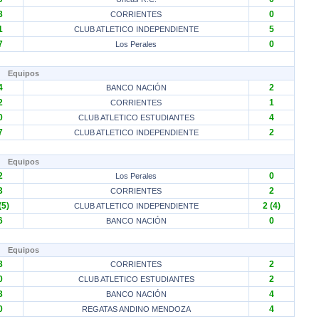
3
0
CORRIENTES
1
5
CLUB ATLETICO INDEPENDIENTE
7
0
Los Perales
Equipos
4
2
BANCO NACIÓN
2
1
CORRIENTES
0
4
CLUB ATLETICO ESTUDIANTES
7
2
CLUB ATLETICO INDEPENDIENTE
Equipos
2
0
Los Perales
3
2
CORRIENTES
(5)
2 (4)
CLUB ATLETICO INDEPENDIENTE
6
0
BANCO NACIÓN
Equipos
3
2
CORRIENTES
0
2
CLUB ATLETICO ESTUDIANTES
3
4
BANCO NACIÓN
0
4
REGATAS ANDINO MENDOZA