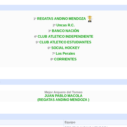
REGATAS ANDINO MENDOZA
1º
Uncas R.C.
2º
BANCO NACIÓN
3º
CLUB ATLETICO INDEPENDIENTE
4º
CLUB ATLETICO ESTUDIANTES
5º
SOCIAL HOCKEY
6º
Los Perales
7º
CORRIENTES
8º
B
Mejor Arquero del Torneo
JUAN PABLO MACOLA
(REGATAS ANDINO MENDOZA )
Equipo