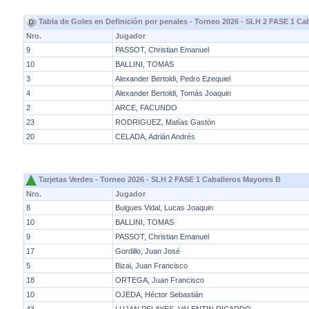
Tabla de Goles en Definición por penales - Torneo 2026 - SLH 2 FASE 1 Ca
Nro.
Jugador
9
PASSOT, Christian Emanuel
10
BALLINI, TOMAS
3
Alexander Bertoldi, Pedro Ezequiel
4
Alexander Bertoldi, Tomás Joaquin
2
ARCE, FACUNDO
23
RODRIGUEZ, Matías Gastón
20
CELADA, Adrián Andrés
Tarjetas Verdes - Torneo 2026 - SLH 2 FASE 1 Caballeros Mayores B
Nro.
Jugador
8
Buigues Vidal, Lucas Joaquin
10
BALLINI, TOMAS
9
PASSOT, Christian Emanuel
17
Gordillo, Juan José
5
Bizai, Juan Francisco
18
ORTEGA, Juan Francisco
10
OJEDA, Héctor Sebastián