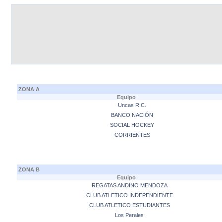
ZONA A
Equipo
Uncas R.C.
BANCO NACIÓN
SOCIAL HOCKEY
CORRIENTES
ZONA B
Equipo
REGATAS ANDINO MENDOZA
CLUB ATLETICO INDEPENDIENTE
CLUB ATLETICO ESTUDIANTES
Los Perales