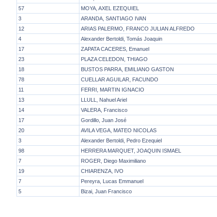
57
MOYA, AXEL EZEQUIEL
3
ARANDA, SANTIAGO IVAN
12
ARIAS PALERMO, FRANCO JULIAN ALFREDO
4
Alexander Bertoldi, Tomás Joaquin
17
ZAPATA CACERES, Emanuel
23
PLAZA CELEDON, THIAGO
18
BUSTOS PARRA, EMILIANO GASTON
78
CUELLAR AGUILAR, FACUNDO
11
FERRI, MARTIN IGNACIO
13
LLULL, Nahuel Ariel
14
VALERA, Francisco
17
Gordillo, Juan José
20
AVILA VEGA, MATEO NICOLAS
3
Alexander Bertoldi, Pedro Ezequiel
98
HERRERA MARQUET, JOAQUIN ISMAEL
7
ROGER, Diego Maximiliano
19
CHIARENZA, IVO
7
Pereyra, Lucas Emmanuel
5
Bizai, Juan Francisco