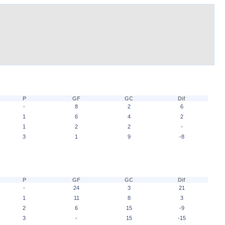
P
GF
GC
Dif
-
8
2
6
1
6
4
2
1
2
2
-
3
1
9
-8
P
GF
GC
Dif
-
24
3
21
1
11
8
3
2
6
15
-9
3
-
15
-15